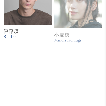
伊藤凜
小麦穂
Rin Ito
Minori Komugi
成田しげ
飯田康太郎
Shige Narita
Kotaro Iida