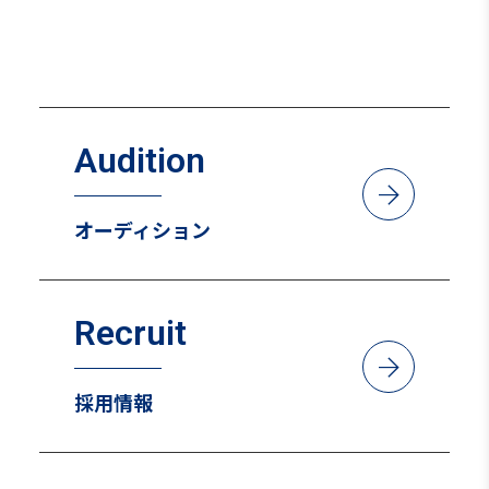
Kunihiro Yamashita
Audition
arrow_forward
オーディション
Recruit
arrow_forward
採用情報