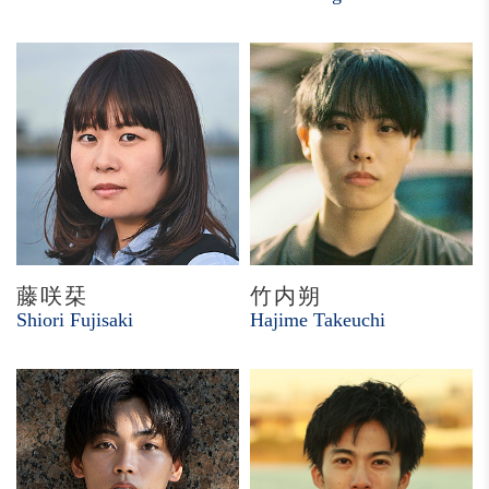
藤咲栞
竹内朔
Shiori Fujisaki
Hajime Takeuchi