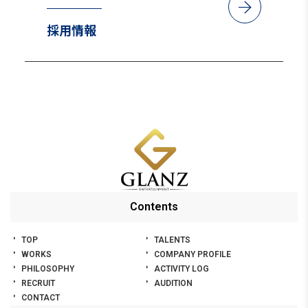
arrow_forward
2024年2月15日配信
採用情報
FOD・PrimeVideo「僕の手を売ります」
2023年10月27日配信
テレビ東京「ハイエナ」
2023年10月20日～
日本テレビ「こっち向いてよ向井くん」
2023年7月12日～
Contents
TOP
TALENTS
テレビ東京「弁護士ソドム」
WORKS
COMPANY PROFILE
2023年4月28日～
PHILOSOPHY
ACTIVITY LOG
RECRUIT
AUDITION
CONTACT