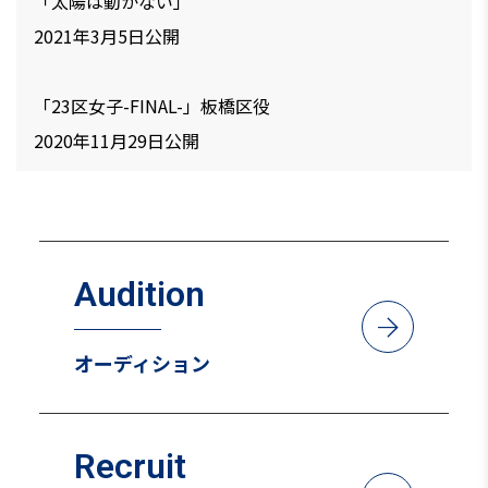
「太陽は動かない」
2021年3月5日公開
「23区女子-FINAL-」板橋区役
2020年11月29日公開
Drama
テレビ東京「チェイサーゲームW2」ママ友役
2024年9月19日～
Audition
arrow_forward
テレビ東京「RoOT」グレードッグ事務員役
オーディション
2024年4月2日～
Netflix「忍びの家」
Recruit