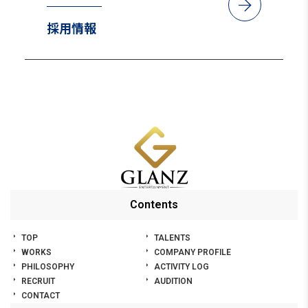
arrow_forward
TikTok「今日々是好日」
採用情報
NHKBSプレミアム「照子と瑠衣」
2025年6月22日～
テレビ朝日「PJ～航空救難団」
2025年4月24日～
フジテレビ「波うららかに、めおと日和」
Contents
2025年4月24日～
TOP
TALENTS
WORKS
COMPANY PROFILE
テレビ朝日「プライベートバンカー」
PHILOSOPHY
ACTIVITY LOG
2025年1月9日～
RECRUIT
AUDITION
CONTACT