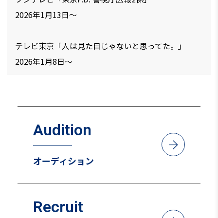
2026年1月13日～
テレビ東京「人は見た目じゃないと思ってた。」
2026年1月8日～
TBS「新年早々 不適切にもほどがある！」
2026年1月4日
Audition
カンテレ「僕達はまだその星の校則を知らない」伊東
arrow_forward
渚役
オーディション
2025年7月14日～
ショートドラマ「青春パズドラブ！」
Recruit