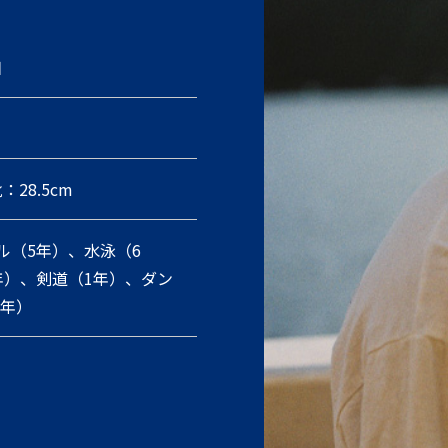
日
：28.5cm
ル（5年）、水泳（6
年）、剣道（1年）、ダン
5年）