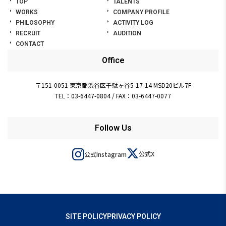
TOP
TALENTS
WORKS
COMPANY PROFILE
PHILOSOPHY
ACTIVITY LOG
RECRUIT
AUDITION
CONTACT
Office
〒151-0051 東京都渋谷区千駄ヶ谷5-17-14 MSD20ビル7F
TEL：03-6447-0804
/
FAX：03-6447-0077
Follow Us
公式X
公式Instagram
SITE POLICY
PRIVACY POLICY