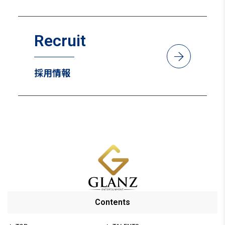
Recruit
arrow_forward
採用情報
Contents