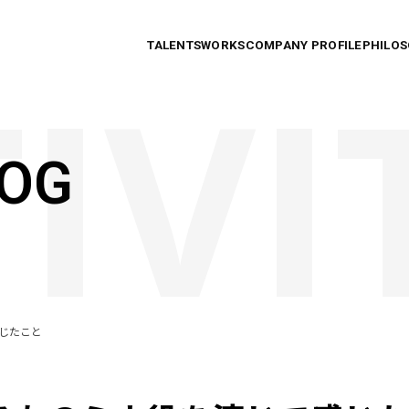
TALENTS
WORKS
COMPANY PROFILE
PHILO
LOG
感じたこと