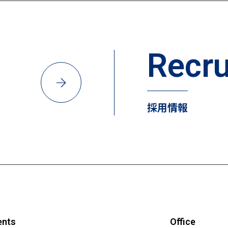
Recru
arrow_forward
採用情報
ents
Office